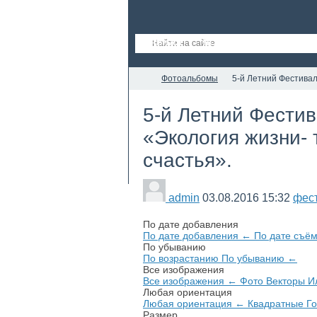
ГЛАВНАЯ
НОВОСТИ
СТАТЬИ
Фотоальбомы
5-й Летний Фестивал
5-й Летний Фестив
«Экология жизни- 
счастья».
admin
03.08.2016
15:32
фес
По дате добавления
По дате добавления
←
По дате съё
По убыванию
По возрастанию
По убыванию
←
Все изображения
Все изображения
←
Фото
Векторы
И
Любая ориентация
Любая ориентация
←
Квадратные
Г
Размер