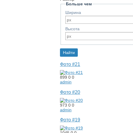
Больше чем
Ширина
Высота
Фото #21
899
0
0
admin
Фото #20
973
0
0
admin
Фото #19
1045
0
0