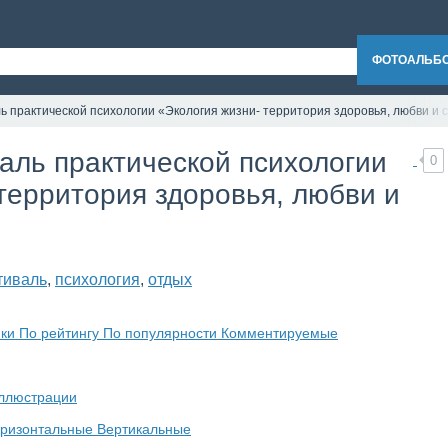
ОБУЧЕНИЕ
ПРОГРАММА ПЕРЕПОДГОТОВКИ
ФОТОАЛЬБ
ь практической психологии «Экология жизни- территория здоровья, любви и с
аль практической психологии
0
территория здоровья, любви и
тиваль
,
психология
,
отдых
мки
По рейтингу
По популярности
Комментируемые
ллюстрации
оризонтальные
Вертикальные