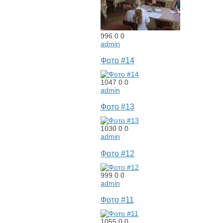
996
0
0
admin
Фото #14
1047
0
0
admin
Фото #13
1030
0
0
admin
Фото #12
999
0
0
admin
Фото #11
1055
0
0