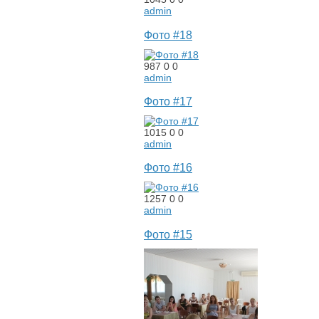
admin
Фото #18
987
0
0
admin
Фото #17
1015
0
0
admin
Фото #16
1257
0
0
admin
Фото #15