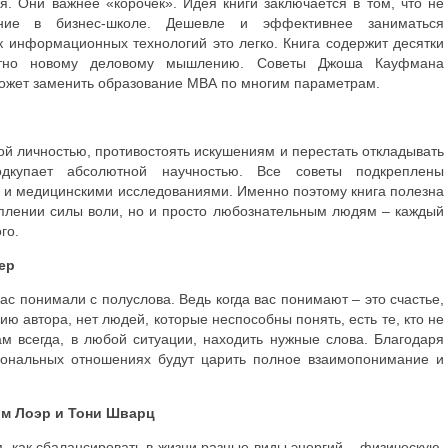
я. Они важнее «корочек». Идея книги заключается в том, что не
ение в бизнес-школе. Дешевле и эффективнее заниматься
к информационных технологий это легко. Книга содержит десятки
лютно новому деловому мышлению. Советы Джоша Кауфмана
может заменить образование МВА по многим параметрам.
ьной личностью, противостоять искушениям и перестать откладывать
дкупает абсолютной научностью. Все советы подкреплены
 и медицинскими исследованиями. Именно поэтому книга полезна
реплении силы воли, но и просто любознательным людям – каждый
го.
ер
 вас понимали с полуслова. Ведь когда вас понимают – это счастье,
ию автора, нет людей, которые неспособны понять, есть те, кто не
м всегда, в любой ситуации, находить нужные слова. Благодаря
иональных отношениях будут царить полное взаимопонимание и
м Лоэр и Тони Шварц
м, как сбалансировать в жизни разные виды энергий – физическую,