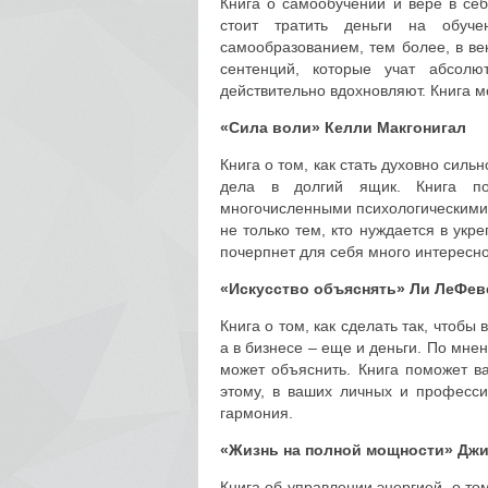
Книга о самообучении и вере в себ
стоит тратить деньги на обуч
самообразованием, тем более, в ве
сентенций, которые учат абсо
действительно вдохновляют. Книга 
«Сила воли»
Келли Макгонигал
Книга о том, как стать духовно сил
дела в долгий ящик. Книга по
многочисленными психологическими
не только тем, кто нуждается в ук
почерпнет для себя много интересно
«Искусство объяснять»
Ли ЛеФев
Книга о том, как сделать так, чтобы
а в бизнесе – еще и деньги. По мнен
может объяснить. Книга поможет ва
этому, в ваших личных и професс
гармония.
«Жизнь на полной мощности»
Джи
Книга об управлении энергией, о то