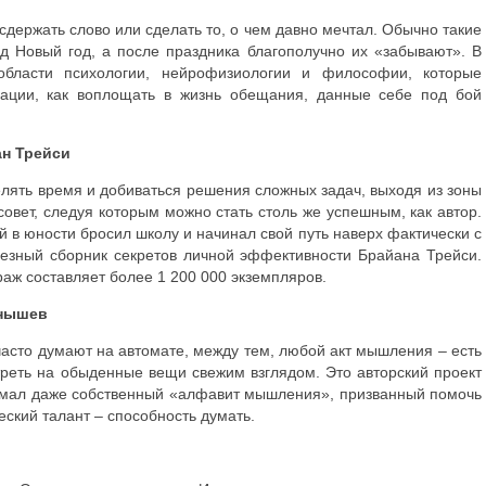
 сдержать слово или сделать то, о чем давно мечтал. Обычно такие
 Новый год, а после праздника благополучно их «забывают». В
области психологии, нейрофизиологии и философии, которые
дации, как воплощать в жизнь обещания, данные себе под бой
н Трейси
елять время и добиваться решения сложных задач, выходя из зоны
совет, следуя которым можно стать столь же успешным, как автор.
 в юности бросил школу и начинал свой путь наверх фактически с
лезный сборник секретов личной эффективности Брайана Трейси.
раж составляет более 1 200 000 экземпляров.
нышев
асто думают на автомате, между тем, любой акт мышления – есть
треть на обыденные вещи свежим взглядом. Это авторский проект
мал даже собственный «алфавит мышления», призванный помочь
ский талант – способность думать.