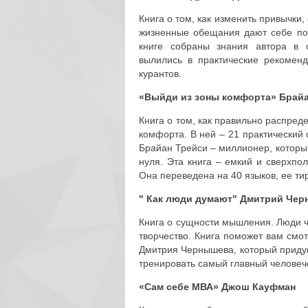
Книга о том, как изменить привычки,
жизненные обещания дают себе под
книге собраны знания автора в 
вылились в практические рекомен
курантов.
«Выйди из зоны комфорта»
Брайа
Книга о том, как правильно распред
комфорта. В ней – 21 практический 
Брайан Трейси – миллионер, который
нуля. Эта книга – емкий и сверхпо
Она переведена на 40 языков, ее ти
" Как люди думают"
Дмитрий Чер
Книга о сущности мышления. Люди ч
творчество. Книга поможет вам смо
Дмитрия Чернышева, который приду
тренировать самый главный человече
«Сам себе МВА»
Джош Кауфман