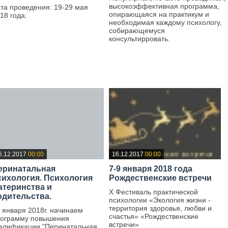
высокоэффективная программа,
та проведения: 19-29 мая
опирающаяся на практикум и
18 года.
необходимая каждому психологу,
—
собирающемуся
консультирровать.
—
6.12.2017
00:00
16.12.2017
00:00
еринатальная
7-9 января 2018 года
сихология. Психология
Рождественские встречи
атеринства и
X Фестиваль практической
одительства.
психологии «Экология жизни ‑
территория здоровья, любви и
 января 2018г. начинаем
счастья» «Рождественские
ограмму повышения
встречи»
алификации "Перинатальная