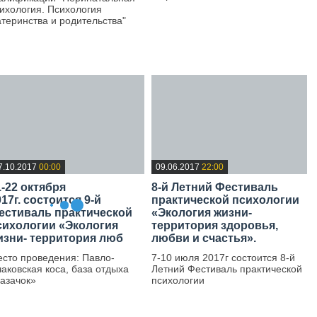
ихология. Психология
—
теринства и родительства"
—
7.10.2017
00:00
09.06.2017
22:00
1-22 октября
8-й Летний Фестиваль
17г. состоится 9-й
практической психологии
естиваль практической
«Экология жизни-
сихологии «Экология
территория здоровья,
изни- территория люб
любви и счастья».
сто проведения: Павло-
7-10 июля 2017г состоится 8-й
аковская коса, база отдыха
Летний Фестиваль практической
азачок»
психологии
—
—