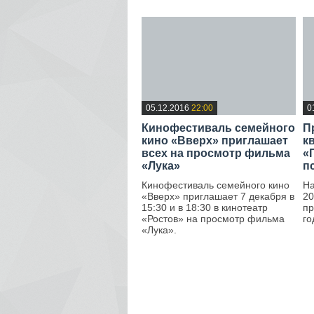
05.12.2016
22:00
0
Кинофестиваль семейного
П
кино «Вверх» приглашает
к
всех на просмотр фильма
«
«Лука»
п
Кинофестиваль семейного кино
На
«Вверх» приглашает 7 декабря в
20
15:30 и в 18:30 в кинотеатр
пр
«Ростов» на просмотр фильма
го
«Лука».
—