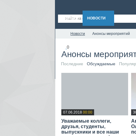
ГЛАВНАЯ
НОВОСТИ
СТАТЬИ
Новости
Анонсы мероприятий
0
Анонсы мероприя
Последние
Обсуждаемые
Популя
07.06.2018
00:00
3
Уважаемые коллеги,
А
друзья, студенты,
О
выпускники и все наши
п