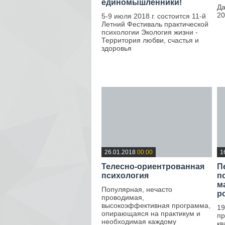
единомышленники!
Да
20
5-9 июля 2018 г. состоится 11-й
Летний Фестиваль практической
психологии Экология жизни -
Территория любви, счастья и
здоровья
—
26.01.2018
00:00
1
Телесно-ориентрованная
П
психология
п
м
Популярная, нечасто
р
проводимая,
высокоэффективная программа,
19
опирающаяся на практикум и
пр
необходимая каждому
кв