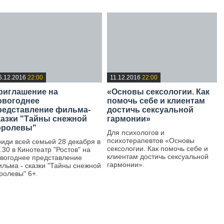
6.12.2016
22:00
11.12.2016
22:00
риглашение на
«Основы сексологии. Как
овогоднее
помочь себе и клиентам
редставление фильма-
достичь сексуальной
казки "Тайны снежной
гармонии»
оролевы"
Для психологов и
психотерапевтов «Основы
иди всей семьей 28 декабря в
сексологии. Как помочь себе и
.30 в Кинотеатр "Ростов" на
клиентам достичь сексуальной
вогоднее представление
гармонии».
льма - сказки "Тайны снежной
ролевы" 6+.
—
—