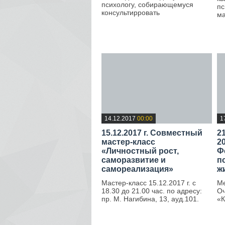
психологу, собирающемуся
пс
консультирровать
ма
—
14.12.2017
00:00
1
15.12.2017 г. Совместный
2
мастер-класс
20
«Личностный рост,
Ф
саморазвитие и
п
самореализация»
ж
Мастер-класс 15.12.2017 г. с
Ме
18.30 до 21.00 час. по адресу:
Оч
пр. М. Нагибина, 13, ауд.101.
«К
—