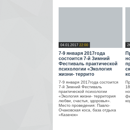
04.01.2017
22:00
2
7-9 января 2017года
П
состоится 7-й Зимний
н
Фестиваль практической
п
психологии «Экология
с
жизни- террито
к
7-9 января 2017года состоится
Пр
7-й Зимний Фестиваль
18
практической психологии
но
«Экология жизни- территория
фи
любви, счастья, здоровья».
ко
Место проведения: Павло-
Очаковская коса, база отдыха
«Казачок»
—