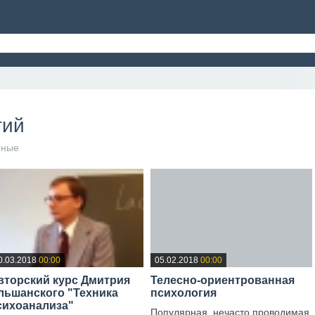
ОБУЧЕНИЕ
ПРОГРАММА ПЕРЕПОДГОТОВКИ
ФОТОАЛЬБ
тий
рные
0.03.2018
00:00
05.02.2018
00:00
вторский курс Дмитрия
Телесно-ориентрованная
льшанского "Техника
психология
сихоанализа"
Популярная, нечасто проводимая,