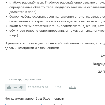
глубоко расслабиться. Глубокое расслабление связано с тем
определенные области тела, поддерживает ваше осознавание
делаются в паре);
более глубоко осознать свои напряжения в теле, их связь с 
быть связано со страхом выражения чувств, в челюсти – пода
войти в режим естественного "биологического" дыхания, кот
обучиться телесно-ориентированным приемам психологическ
и пр.).
В результате происходит более глубокий контакт с телом, с о
делами, эмоциями и отношениями.
Ст
Ведуща
ЗАП
семинар
,
здоровье
,
тело
—
22.06.2016
22:00
1510
admin
Нет комментариев. Ваш будет первым!