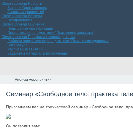
Close submenu
Новости
Встречи
Open submenu
Анонсы мероприятий
Close submenu
Встречи
Поздравления
Close submenu
Обучение
Повышение квалификации
Программа переподготовки "Психология здоровья"
Close submenu
Программа переподготовки
Рабочая программа переподготовки "Психология здоровья"
Литература
Расписание занятий
Задания и материалы по обучению
Анонсы мероприятий
Семинар «Свободное тело: практика теле
Приглашаем вас на трехчасовой семинар «Свободное тело: пра
Он позволит вам: