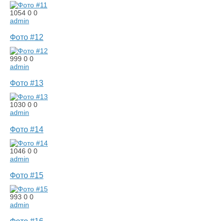
1054
0
0
admin
Фото #12
999
0
0
admin
Фото #13
1030
0
0
admin
Фото #14
1046
0
0
admin
Фото #15
993
0
0
admin