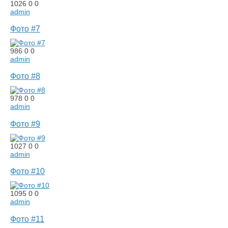
1026
0
0
admin
Фото #7
986
0
0
admin
Фото #8
978
0
0
admin
Фото #9
1027
0
0
admin
Фото #10
1095
0
0
admin
Фото #11